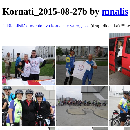
Kornati_2015-08-27b by
mnalis
2. Biciklistički maraton za kornatske vatrogasce
(drugi dio slika) **pr